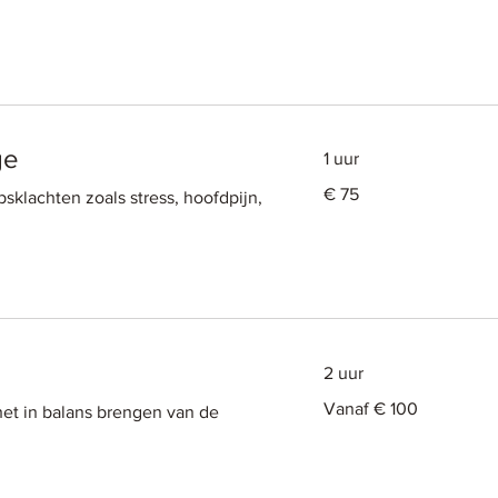
ge
1 uur
75
€ 75
lachten zoals stress, hoofdpijn,
euro
2 uur
Vanaf
Vanaf € 100
et in balans brengen van de
100
euro