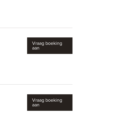
Vraag boeking
aan
Vraag boeking
aan