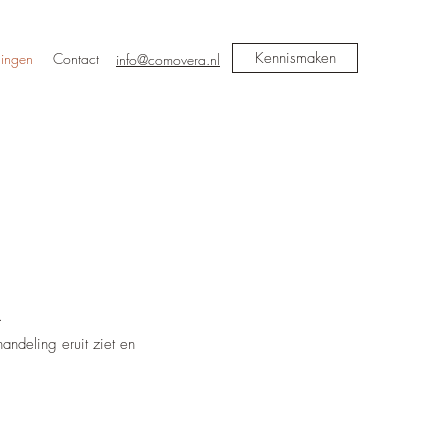
Kennismaken
ingen
Contact
info@comovera.nl
.
andeling eruit ziet en
.