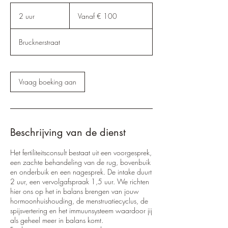
Vanaf
100
2 uur
2
Vanaf € 100
euro
u
u
Brucknerstraat
r
Vraag boeking aan
Beschrijving van de dienst
Het fertiliteitsconsult bestaat uit een voorgesprek,
een zachte behandeling van de rug, bovenbuik
en onderbuik en een nagesprek. De intake duurt
2 uur, een vervolgafspraak 1,5 uur. We richten
hier ons op het in balans brengen van jouw
hormoonhuishouding, de menstruatiecyclus, de
spijsvertering en het immuunsysteem waardoor jij
als geheel meer in balans komt.