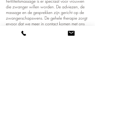
Fertiliteitsmassage is er speciaal voor vrouwen
die zwanger willen worden. De adviezen, de
massage en de gesprekken zijn gericht op de
zwangerschapswens. De gehele therapie zorgt
ervoor dat we meer in contact komen met ons
lijf, onze baarmoeder(ruimte), ons hart,
zelfvertrouwen en ons hele zijn als vrouw. We
richten ons in de massage op het verbeteren van
de doorbloeding en doorstroming van energie
om de kans op een zwangerschap te vergroten.
Contactgegevens
Brucknerstraat 39, Capelle aan den IJssel,
Netherlands
info@comovera.nl